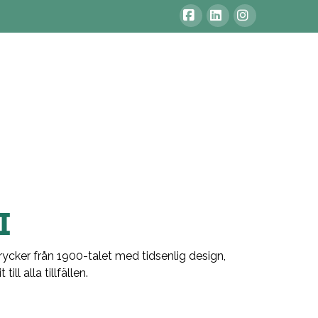
Facebook
LinkedIn
Instagram
I
drycker från 1900-talet med tidsenlig design,
ll alla tillfällen.