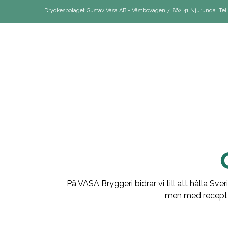
Dryckesbolaget Gustav Vasa AB - Västbovägen 7, 862 41 Njurunda. Tel: 
VASA
BRYGGERI
-
DRYCKES
GUSTAV
På VASA Bryggeri bidrar vi till att hålla Sv
men med recept frå