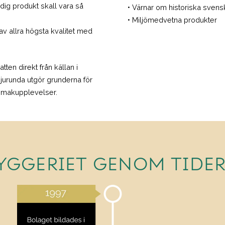
ärdig produkt skall vara så
• Värnar om historiska sven
• Miljömedvetna produkter
av allra högsta kvalitet med
tten direkt från källan i
jurunda utgör grunderna för
 smakupplevelser.
YGGERIET GENOM TIDE