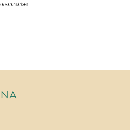
ska varumärken
RNA