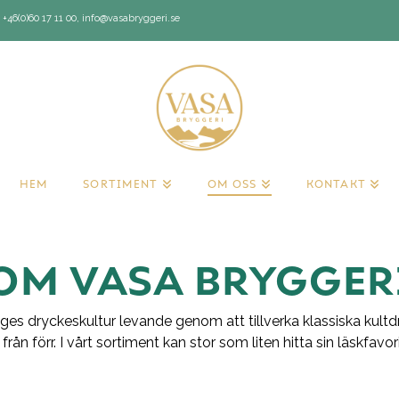
+46(0)60 17 11 00, info@vasabryggeri.se
HEM
SORTIMENT
OM OSS
KONTAKT
BOLAGET
OM VASA BRYGGER
eriges dryckeskultur levande genom att tillverka klassiska kult
n förr. I vårt sortiment kan stor som liten hitta sin läskfavorit ti