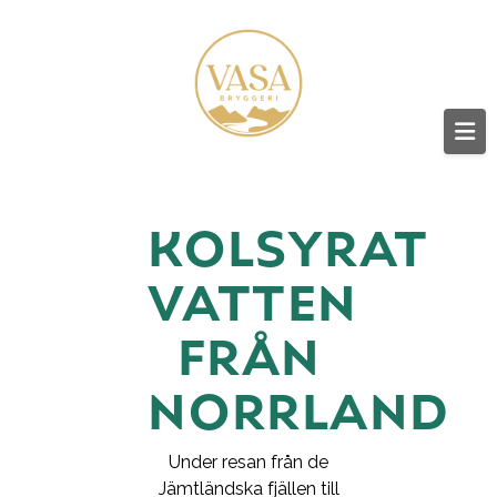
VASA
BRYGGERI
Na
-
KOLSYRAT
DRYCKESBO
VATTEN
FRÅN
GUSTAV
NORRLAND
VASA
Under resan från de
Jämtländska fjällen till