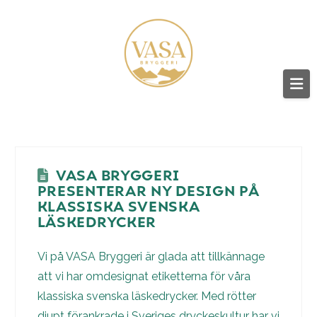
VASA
BRYGGERI
Na
-
DRYCKESBO
VASA BRYGGERI
PRESENTERAR NY DESIGN PÅ
KLASSISKA SVENSKA
GUSTAV
LÄSKEDRYCKER
Vi på VASA Bryggeri är glada att tillkännage
VASA
att vi har omdesignat etiketterna för våra
klassiska svenska läskedrycker. Med rötter
djupt förankrade i Sveriges dryckeskultur har vi